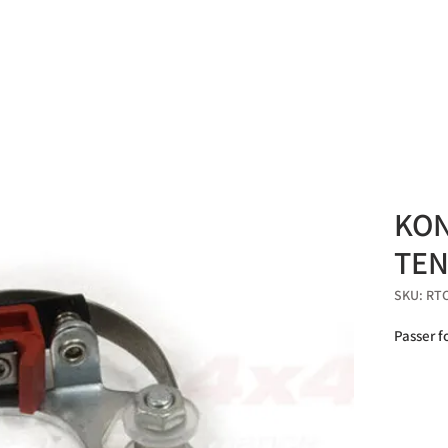
HJEM
PRODUKTER
PROSJEKTER
OM OSS
KON
TEN
SKU: RT
Passer fo