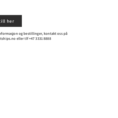
ill her
nformasjon og bestillinger, kontakt oss på
ships.no eller tlf +47 3331 8888