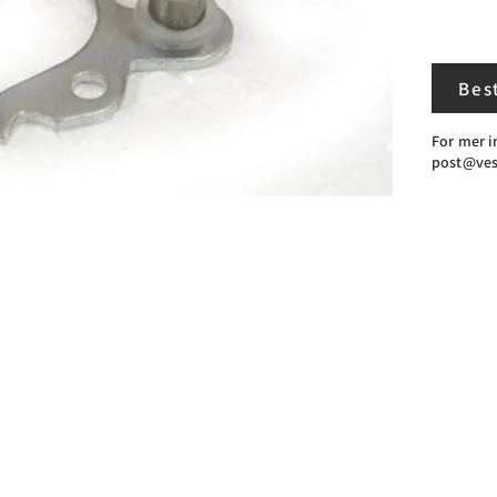
Best
For mer i
post@vest
© 2022 Feltvogner.no